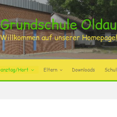
Grundschule Oldau
Willkommen auf unserer Homepage
anztag/Hort
Eltern
Downloads
Schul