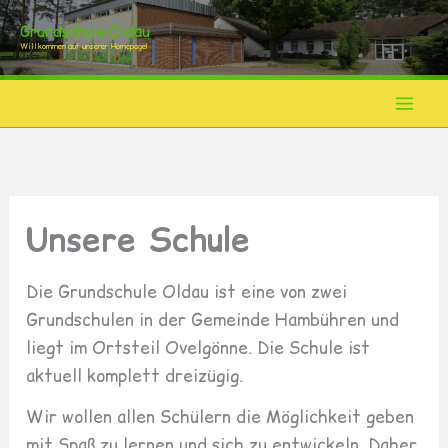
Zum
Grundschule Oldau
Inhalt
Willkommen auf unserer Homepage!
springen
Unsere Schule
Die Grundschule Oldau ist eine von zwei
Grundschulen in der Gemeinde Hambühren und
liegt im Ortsteil Ovelgönne. Die Schule ist
aktuell komplett dreizügig.
Wir wollen allen Schülern die Möglichkeit geben
mit Spaß zu lernen und sich zu entwickeln. Daher