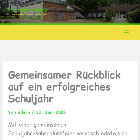
Zum
Grundschule Oldau
Inhalt
Willkommen auf unserer Homepage!
springen
Gemeinsamer Rückblick
auf ein erfolgreiches
Schuljahr
Von
admin
/
30. Juni 2026
Mit einer gemeinsamen
Schuljahresabschlussfeier verabschiedete sich