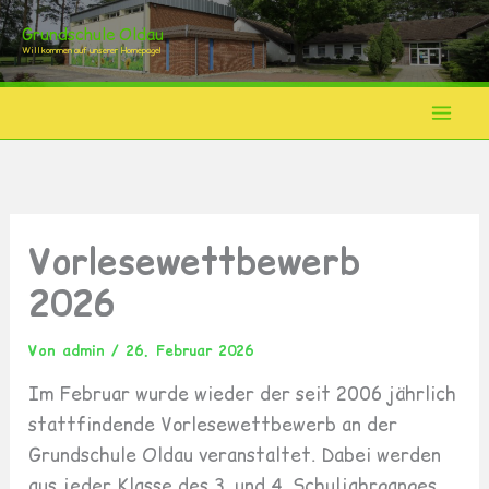
Zum
Grundschule Oldau
Inhalt
Willkommen auf unserer Homepage!
springen
Vorlesewettbewerb
2026
Von
admin
/
26. Februar 2026
Im Februar wurde wieder der seit 2006 jährlich
stattfindende Vorlesewettbewerb an der
Grundschule Oldau veranstaltet. Dabei werden
aus jeder Klasse des 3. und 4. Schuljahrganges